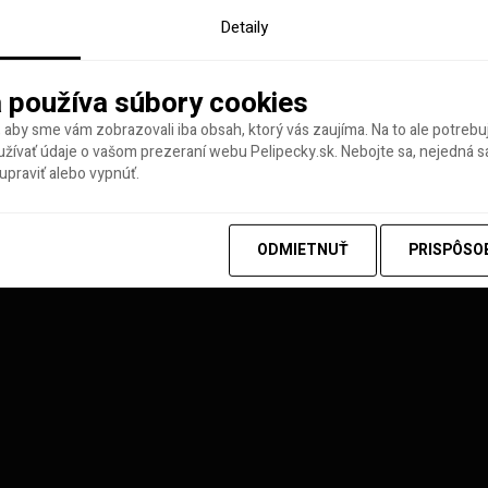
Detaily
 používa súbory cookies
 aby sme vám zobrazovali iba obsah, ktorý vás zaujíma. Na to ale potreb
ívať údaje o vašom prezeraní webu Pelipecky.sk. Nebojte sa, nejedná sa
praviť alebo vypnúť.
y tohto týždňa
ODMIETNUŤ
PRISPÔSO