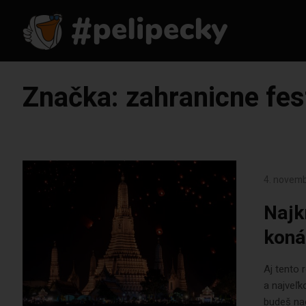
Značka:
zahranicne fes
4. novem
Najk
koná
Aj tento 
a najveľk
budeš nac