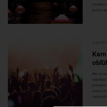
vizuálne 
počas spl
3. júla 20
Kam 
obľú
Ako si n
napríklad
poriadne 
svetu) mi
zahraničné