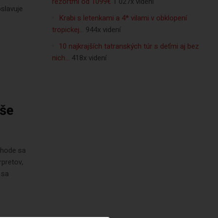
rezortmi od 1099€
1 027x videní
oslavuje
Krabi s letenkami a 4* vilami v obklopení
tropickej…
944x videní
10 najkrajších tatranských túr s deťmi aj bez
nich…
418x videní
aše
ohode sa
rpretov,
 sa