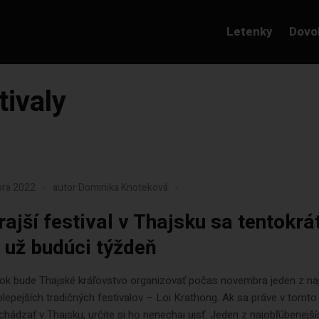
Letenky
Dovo
tivaly
bra 2022
autor
Dominika Knoteková
rajší festival v Thajsku sa tentokrá
 už budúci týždeň
rok bude Thajské kráľovstvo organizovať počas novembra jeden z naj
olepejších tradičných festivalov – Loi Krathong. Ak sa práve v tomto
hádzať v Thajsku, určite si ho nenechaj ujsť. Jeden z najobľúbenejší