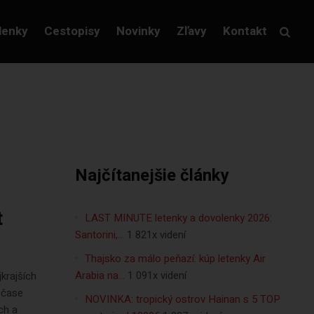
lenky
Cestopisy
Novinky
Zľavy
Kontakt
Najčítanejšie články
t
LAST MINUTE letenky a dovolenky 2026:
Santorini,…
1 821x videní
Thajsko za málo peňazí: kúp letenky Air
Arabia na…
1 091x videní
krajších
 čase
NOVINKA: tropický ostrov Hainan s 5 TOP
ch a