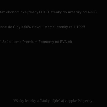
rtáž ekonomickej triedy LOT (+letenky do Ameriky od 499€)
uxusne do Číny s 50% zľavou. Máme letenky za 1 199€!
zí. Skúsili sme Premium Economy od EVA Air
.
Všetky letenky a články nájdeš aj v appke Pelipecky: