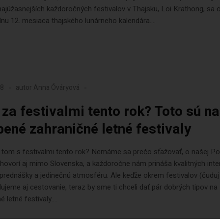
najúžasnejších každoročných festivalov v Thajsku, Loi Krathong, sa 
nu 12. mesiaca thajského lunárneho kalendára....
18
autor
Anna Óváryová
za festivalmi tento rok? Toto sú n
bené zahraničné letné festivaly
a tom s festivalmi tento rok? Nemáme sa prečo sťažovať, o našej P
 hovorí aj mimo Slovenska, a každoročne nám prináša kvalitných inte
prednášky a jedinečnú atmosféru. Ale keďže okrem festivalov (čuduj
lujeme aj cestovanie, teraz by sme ti chceli dať pár dobrých tipov na
 letné festivaly....