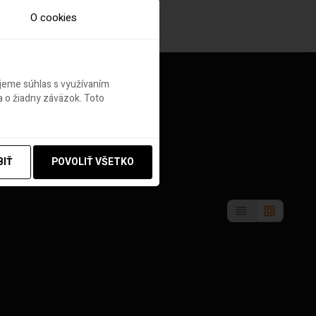
O cookies
ujeme súhlas s využívaním
 o žiadny záväzok. Toto
BIŤ
POVOLIŤ VŠETKO