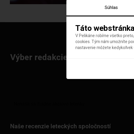
Súhlas
Táto webstránka
V Pelikáne robíme všetko preto,
cookies. Tým nám umožníte použ
nastavenie môžete kedykoľvek u
Výber redakcie: Najlepšie letenk
Naše recenzie leteckých spoločností