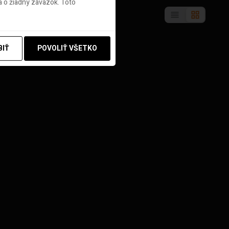
 o žiadny záväzok. Toto
BIŤ
POVOLIŤ VŠETKO