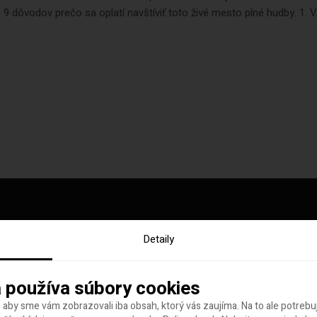
o 9 dôvodov prečo sa oplatí navštíviť toto živé mesto plné hudby. 1. V.
Detaily
y tohto týždňa
 používa súbory cookies
 aby sme vám zobrazovali iba obsah, ktorý vás zaujíma. Na to ale potreb