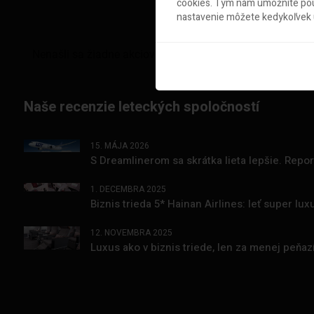
cookies. Tým nám umožníte použ
nastavenie môžete kedykoľvek u
Naše recenzie leteckých spoločností
15. MÁJA 2026
S Dreamlinerom sa skrátka lieta lepšie. Repo
1. DECEMBRA 2025
Biznis trieda 5* Hainan Airlines: leť super l
12. NOVEMBRA 2025
Luxus ako v biznis triede, len za menej peňa