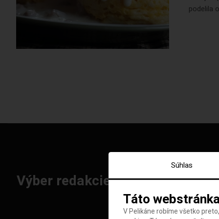
podelila 
Súhlas
Výber redakcie: Najlepšie letenk
Táto webstránka
V Pelikáne robíme všetko preto,