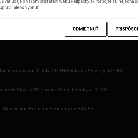
ívať údaje o vašom prezeraní webu Pelipecky.sk. Nebojte sa, nejedná sa
praviť alebo vypnúť.
ODMIETNUŤ
PRISPÔSO
rtáž ekonomickej triedy LOT (+letenky do Ameriky od 499€)
uxusne do Číny s 50% zľavou. Máme letenky za 1 199€!
zí. Skúsili sme Premium Economy od EVA Air