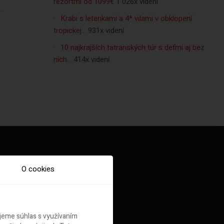
rezortmi od 1099€
1 026x videní
..
Krabi s letenkami a 4* vilami v obklopení
tropickej…
931x videní
10 najkrajších tatranských túr s deťmi aj bez
nich…
414x videní
O cookies
ujeme súhlas s využívaním