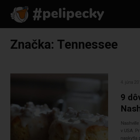
Značka:
Tennessee
4. júna 2
9 dô
Nash
Nashville
v USA. Pr
naskytla 