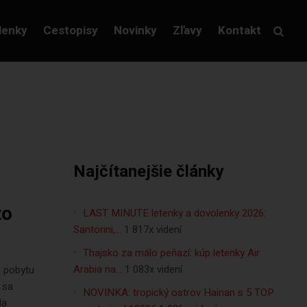
lenky
Cestopisy
Novinky
Zľavy
Kontakt
Najčítanejšie články
to
LAST MINUTE letenky a dovolenky 2026:
Santorini,…
1 817x videní
Thajsko za málo peňazí: kúp letenky Air
Arabia na…
1 083x videní
h pobytu
 sa
NOVINKA: tropický ostrov Hainan s 5 TOP
da