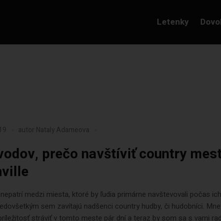
Letenky
Dovo
019
autor
Nataly Adameova
vodov, prečo navštíviť country mes
ville
 nepatrí medzi miesta, ktoré by ľudia primárne navštevovali počas ic
edovšetkým sem zavítajú nadšenci country hudby, či hudobníci. Mne
príležitosť stráviť v tomto meste pár dní a teraz by som sa s vami ra