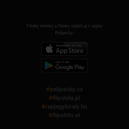
.
Všetky letenky a články nájdeš aj v appke
Pelipecky:
#
pelipecky.cz
#
flipohity.pl
#
repjegykiraly.hu
#
flipohits.at