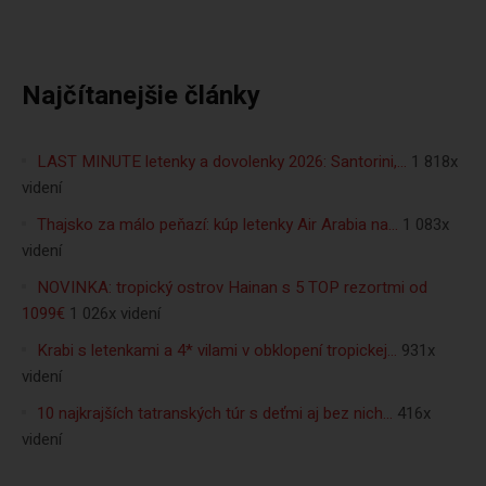
Najčítanejšie články
LAST MINUTE letenky a dovolenky 2026: Santorini,…
1 818x
videní
Thajsko za málo peňazí: kúp letenky Air Arabia na…
1 083x
videní
NOVINKA: tropický ostrov Hainan s 5 TOP rezortmi od
1099€
1 026x videní
Krabi s letenkami a 4* vilami v obklopení tropickej…
931x
videní
10 najkrajších tatranských túr s deťmi aj bez nich…
416x
videní