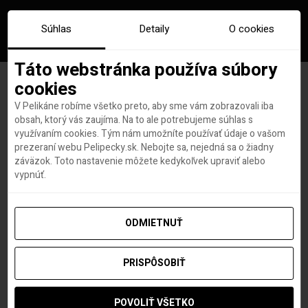
Súhlas
Detaily
O cookies
Táto webstránka používa súbory
cookies
V Pelikáne robíme všetko preto, aby sme vám zobrazovali iba
Značka:
skipas rakusko
obsah, ktorý vás zaujíma. Na to ale potrebujeme súhlas s
využívaním cookies. Tým nám umožníte používať údaje o vašom
prezeraní webu Pelipecky.sk. Nebojte sa, nejedná sa o žiadny
záväzok. Toto nastavenie môžete kedykoľvek upraviť alebo
vypnúť.
ODMIETNUŤ
PRISPÔSOBIŤ
POVOLIŤ VŠETKO