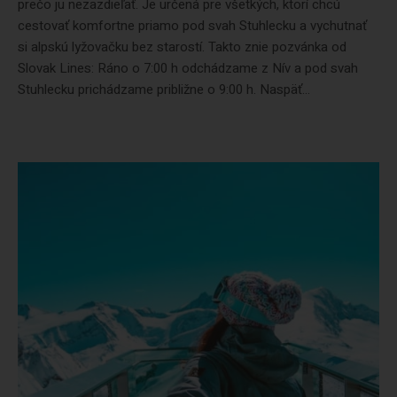
prečo ju nezazdieľať. Je určená pre všetkých, ktorí chcú
cestovať komfortne priamo pod svah Stuhlecku a vychutnať
si alpskú lyžovačku bez starostí. Takto znie pozvánka od
Slovak Lines: Ráno o 7:00 h odchádzame z Nív a pod svah
Stuhlecku prichádzame približne o 9:00 h. Naspäť...