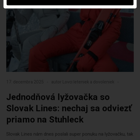
17. decembra 2025
autor
Lovci leteniek a dovoleniek
Jednodňová lyžovačka so
Slovak Lines: nechaj sa odviezť
priamo na Stuhleck
Slovak Lines nám dnes poslali super ponuku na lyžovačku, tak