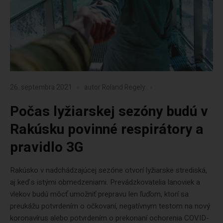
26. septembra 2021
autor
Roland Regely
Počas lyžiarskej sezóny budú v
Rakúsku povinné respirátory a
pravidlo 3G
Rakúsko v nadchádzajúcej sezóne otvorí lyžiarske strediská,
aj keď s istými obmedzeniami. Prevádzkovatelia lanoviek a
vlekov budú môcť umožniť prepravu len ľuďom, ktorí sa
preukážu potvrdením o očkovaní, negatívnym testom na nový
koronavírus alebo potvrdením o prekonaní ochorenia COVID-