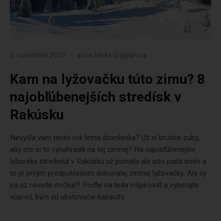
5. novembra 2020
autor
Mirka Grajciarova
Kam na lyžovačku túto zimu? 8
najobľúbenejších stredísk v
Rakúsku
Nevyšla vám tento rok letná dovolenka? Už si brúsite zuby,
aby ste si to vynahradili na tej zimnej? Na najobľúbenejšie
lyžiarske strediská v Rakúsku už pomaly ale isto padá sneh a
to je prvým predpokladom dokonalej zimnej lyžovačky. Ani vy
sa už neviete dočkať? Poďte sa teda inšpirovať a vyberajte
vopred, kým sú ubytovacie kapacity...