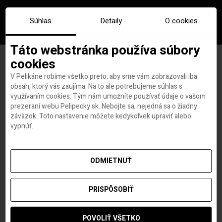
Súhlas
Detaily
O cookies
Táto webstránka používa súbory
cookies
V Pelikáne robíme všetko preto, aby sme vám zobrazovali iba
Značka:
shanghaj
obsah, ktorý vás zaujíma. Na to ale potrebujeme súhlas s
využívaním cookies. Tým nám umožníte používať údaje o vašom
prezeraní webu Pelipecky.sk. Nebojte sa, nejedná sa o žiadny
záväzok. Toto nastavenie môžete kedykoľvek upraviť alebo
vypnúť.
ODMIETNUŤ
PRISPÔSOBIŤ
POVOLIŤ VŠETKO