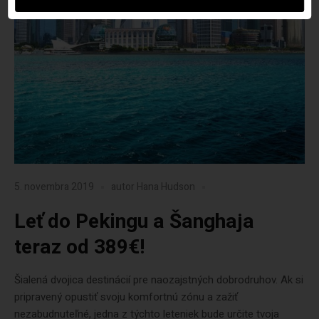
5. novembra 2019
autor
Hana Hudson
Leť do Pekingu a Šanghaja
teraz od 389€!
Šialená dvojica destinácií pre naozajstných dobrodruhov. Ak si
pripravený opustiť svoju komfortnú zónu a zažiť
nezabudnuteľné, jedna z týchto leteniek bude určite tvoja