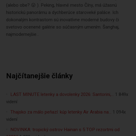
(alebo obe? 😛 ). Peking, hlavné mesto Číny, má úžasnú
historickú panorámu a dychberúce staroveké paláce. Ich
dokonalým kontrastom sú inovatívne moderné budovy či
svetovo ocenené galérie so súčasným umením. Šanghaj,
najmodernejšie...
Najčítanejšie články
LAST MINUTE letenky a dovolenky 2026: Santorini,…
1 849x
videní
Thajsko za málo peňazí: kúp letenky Air Arabia na…
1 094x
videní
NOVINKA: tropický ostrov Hainan s 5 TOP rezortmi od