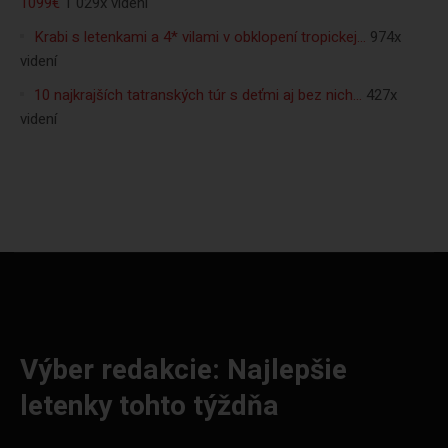
1099€
1 029x videní
Krabi s letenkami a 4* vilami v obklopení tropickej…
974x
videní
10 najkrajších tatranských túr s deťmi aj bez nich…
427x
videní
Výber redakcie: Najlepšie
letenky tohto týždňa