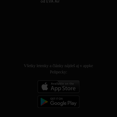
od EVA Air
.
Všetky letenky a články nájdeš aj v appke
Pelipecky: