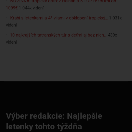
NOVINKA: tropický ostrov Hainan s 5 TOP rezortmi od
1099€
1 044x videní
Krabi s letenkami a 4* vilami v obklopení tropickej…
1 031x
videní
10 najkrajších tatranských túr s deťmi aj bez nich…
439x
videní
Výber redakcie: Najlepšie
letenky tohto týždňa