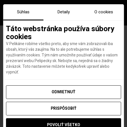
Súhlas
Detaily
O cookies
Táto webstránka používa súbory
cookies
V Pelikáne robíme všetko preto, aby sme vám zobrazovali iba
Značka:
seoul
obsah, ktorý vás zaujíma. Na to ale potrebujeme súhlas s
využívaním cookies. Tým nám umožníte používať údaje o vašom
prezeraní webu Pelipecky.sk. Nebojte sa, nejedná sa o žiadny
záväzok. Toto nastavenie môžete kedykoľvek upraviť alebo
vypnúť.
ODMIETNUŤ
PRISPÔSOBIŤ
POVOLIŤ VŠETKO