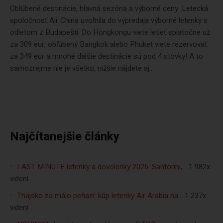
Obľúbené destinácie, hlavná sezóna a výborné ceny. Letecká
spoločnosť Air China uvoľnila do výpredaja výborné letenky s
odletom z Budapešti. Do Hongkongu viete letieť spiatočne už
za 309 eur, obľúbený Bangkok alebo Phuket viete rezervovať
za 349 eur a mnohé ďalšie destinácie sú pod 4 stovky! A to
samozrejme nie je všetko, nižšie nájdete aj...
Najčítanejšie články
LAST MINUTE letenky a dovolenky 2026: Santorini,…
1 982x
videní
Thajsko za málo peňazí: kúp letenky Air Arabia na…
1 237x
videní