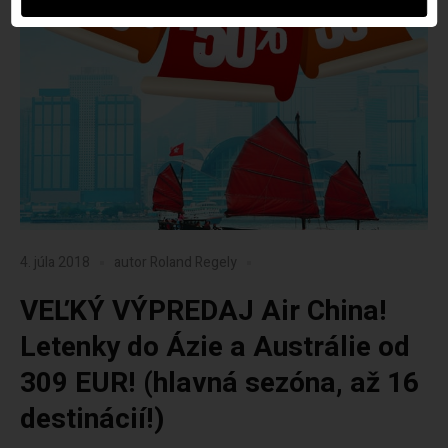
4. júla 2018
autor
Roland Regely
VEĽKÝ VÝPREDAJ Air China!
Letenky do Ázie a Austrálie od
309 EUR! (hlavná sezóna, až 16
destinácií!)