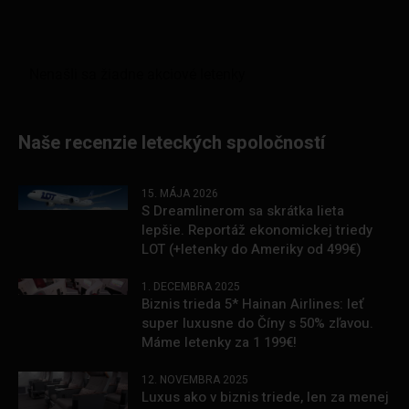
Naše recenzie leteckých spoločností
15. MÁJA 2026
S Dreamlinerom sa skrátka lieta
lepšie. Reportáž ekonomickej triedy
LOT (+letenky do Ameriky od 499€)
1. DECEMBRA 2025
Biznis trieda 5* Hainan Airlines: leť
super luxusne do Číny s 50% zľavou.
Máme letenky za 1 199€!
12. NOVEMBRA 2025
Luxus ako v biznis triede, len za menej