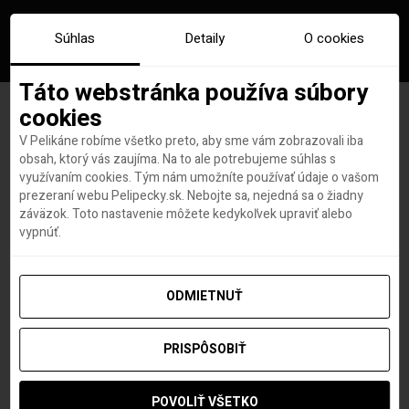
Súhlas
Detaily
O cookies
Táto webstránka používa súbory
cookies
V Pelikáne robíme všetko preto, aby sme vám zobrazovali iba
Značka:
ostrov muzei
obsah, ktorý vás zaujíma. Na to ale potrebujeme súhlas s
využívaním cookies. Tým nám umožníte používať údaje o vašom
prezeraní webu Pelipecky.sk. Nebojte sa, nejedná sa o žiadny
záväzok. Toto nastavenie môžete kedykoľvek upraviť alebo
vypnúť.
ODMIETNUŤ
PRISPÔSOBIŤ
POVOLIŤ VŠETKO