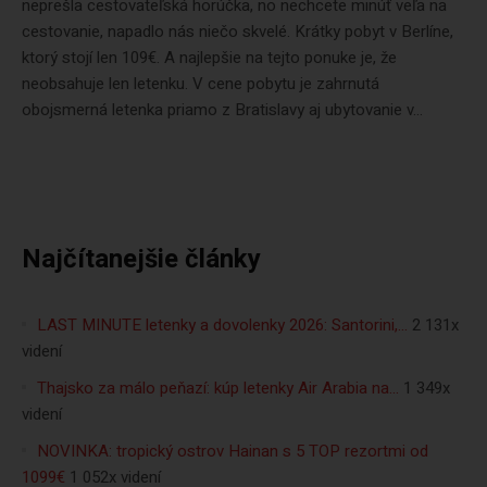
neprešla cestovateľská horúčka, no nechcete minúť veľa na
cestovanie, napadlo nás niečo skvelé. Krátky pobyt v Berlíne,
ktorý stojí len 109€. A najlepšie na tejto ponuke je, že
neobsahuje len letenku. V cene pobytu je zahrnutá
obojsmerná letenka priamo z Bratislavy aj ubytovanie v...
Najčítanejšie články
LAST MINUTE letenky a dovolenky 2026: Santorini,…
2 131x
videní
Thajsko za málo peňazí: kúp letenky Air Arabia na…
1 349x
videní
NOVINKA: tropický ostrov Hainan s 5 TOP rezortmi od
1099€
1 052x videní