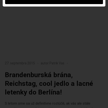
27. septembra 2015
autor
Patrik Vas
Brandenburská brána,
Reichstag, cool jedlo a lacné
letenky do Berlína!
S letom sme sa už definitívne rozlúčili, ak vás ale stále