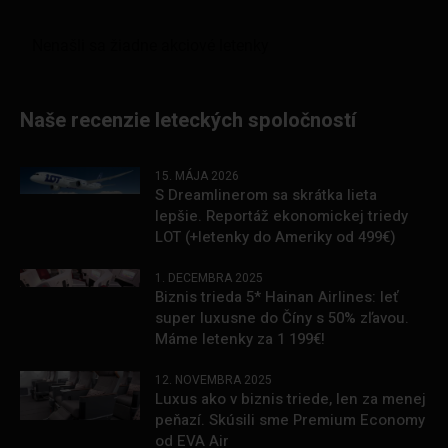
Naše recenzie leteckých spoločností
15. MÁJA 2026
S Dreamlinerom sa skrátka lieta
lepšie. Reportáž ekonomickej triedy
LOT (+letenky do Ameriky od 499€)
1. DECEMBRA 2025
Biznis trieda 5* Hainan Airlines: leť
super luxusne do Číny s 50% zľavou.
Máme letenky za 1 199€!
12. NOVEMBRA 2025
Luxus ako v biznis triede, len za menej
peňazí. Skúsili sme Premium Economy
od EVA Air