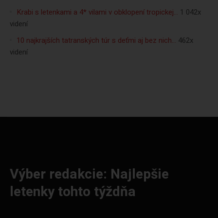
Krabi s letenkami a 4* vilami v obklopení tropickej…
1 042x
videní
10 najkrajších tatranských túr s deťmi aj bez nich…
462x
videní
Výber redakcie: Najlepšie
letenky tohto týždňa