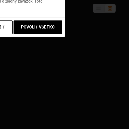
 o žiadny záväzok. Toto
BIŤ
POVOLIŤ VŠETKO