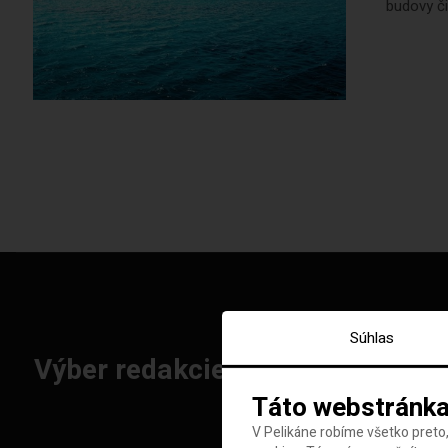
budovy č
Súhlas
Výber redakcie: Najlepšie letenk
Táto webstránka
V Pelikáne robíme všetko preto,