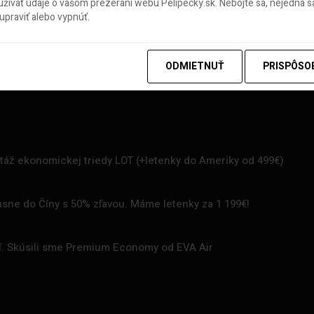
ívať údaje o vašom prezeraní webu Pelipecky.sk. Nebojte sa, nejedná sa
praviť alebo vypnúť.
ODMIETNUŤ
PRISPÔSO
rtáž ekonomickej triedy LOT (+letenky do Ameriky od 499€)
uxusne do Číny s 50% zľavou. Máme letenky za 1 199€!
zí. Skúsili sme Premium Economy od EVA Air