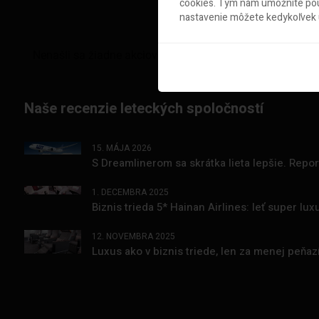
cookies. Tým nám umožníte použ
nastavenie môžete kedykoľvek u
Naše recenzie leteckých spoločností
15. MÁJA 2026
S Dreamlinerom sa skrátka lieta lepšie. Repo
1. DECEMBRA 2025
Biznis trieda 5* Hainan Airlines: leť super l
12. NOVEMBRA 2025
Luxus ako v biznis triede, len za menej peňa