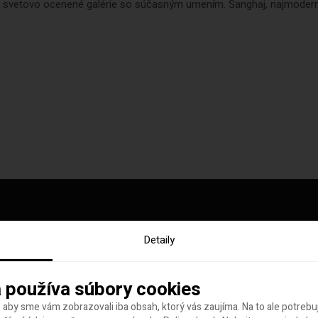
i svetovo ocenené galérie so súčasným umením. Šanghaj, najmoderne
Detaily
y tohto týždňa
 používa súbory cookies
 aby sme vám zobrazovali iba obsah, ktorý vás zaujíma. Na to ale potreb