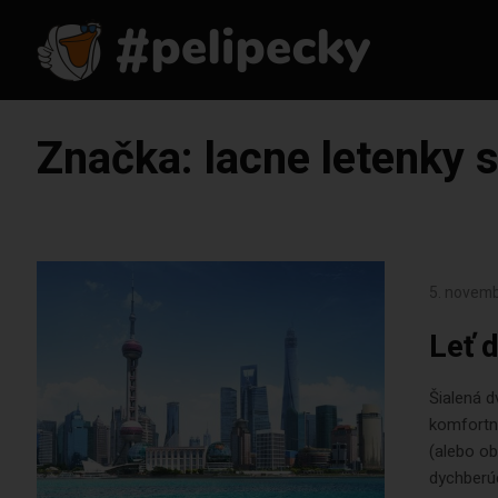
Značka:
lacne letenky 
5. novem
Leť 
Šialená d
komfortnú
(alebo ob
dychberú