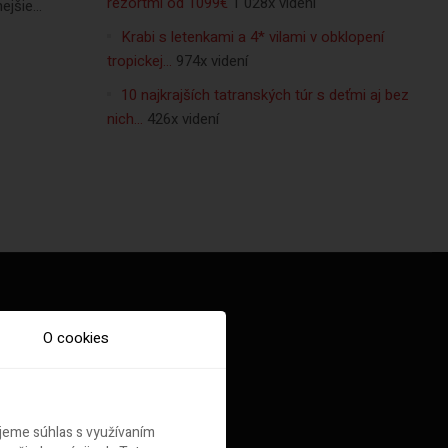
rezortmi od 1099€
1 028x videní
jšie...
Krabi s letenkami a 4* vilami v obklopení
tropickej…
974x videní
10 najkrajších tatranských túr s deťmi aj bez
nich…
426x videní
O cookies
ujeme súhlas s využívaním