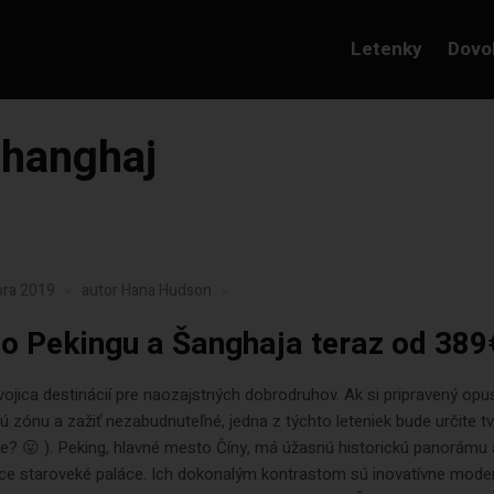
Letenky
Dovo
shanghaj
bra 2019
autor
Hana Hudson
do Pekingu a Šanghaja teraz od 389
vojica destinácií pre naozajstných dobrodruhov. Ak si pripravený opus
 zónu a zažiť nezabudnuteľné, jedna z týchto leteniek bude určite t
e? 😛 ). Peking, hlavné mesto Číny, má úžasnú historickú panorámu 
ce staroveké paláce. Ich dokonalým kontrastom sú inovatívne mode