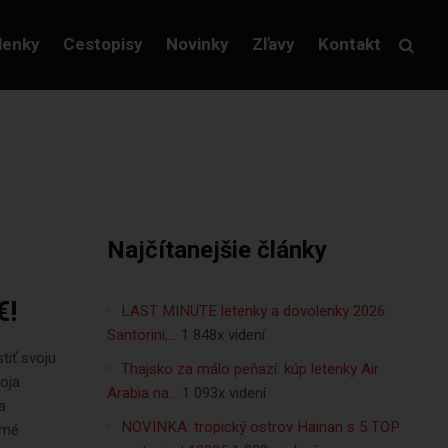
lenky
Cestopisy
Novinky
Zľavy
Kontakt
Najčítanejšie články
€!
LAST MINUTE letenky a dovolenky 2026:
Santorini,…
1 848x videní
tiť svoju
Thajsko za málo peňazí: kúp letenky Air
voja
Arabia na…
1 093x videní
a
NOVINKA: tropický ostrov Hainan s 5 TOP
rné