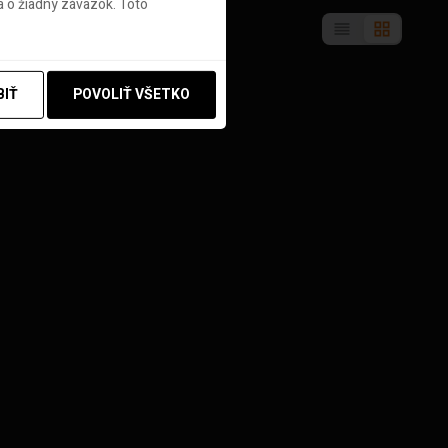
 o žiadny záväzok. Toto
BIŤ
POVOLIŤ VŠETKO