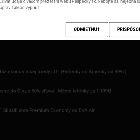
ívať údaje o vašom prezeraní webu Pelipecky.sk. Nebojte sa, nejedná sa
praviť alebo vypnúť.
ODMIETNUŤ
PRISPÔSO
rtáž ekonomickej triedy LOT (+letenky do Ameriky od 499€)
uxusne do Číny s 50% zľavou. Máme letenky za 1 199€!
zí. Skúsili sme Premium Economy od EVA Air