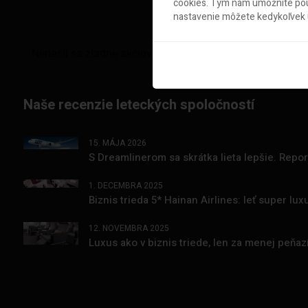
cookies. Tým nám umožníte použ
nastavenie môžete kedykoľvek u
Naše recenzie leteckých spoločností
15. MÁJA 2026
S Dreamlinerom sa skrátka lieta lepšie. Repo
1. DECEMBRA 2025
Biznis trieda 5* Hainan Airlines: leť super l
12. NOVEMBRA 2025
Luxus ako v biznis triede, len za menej peňa