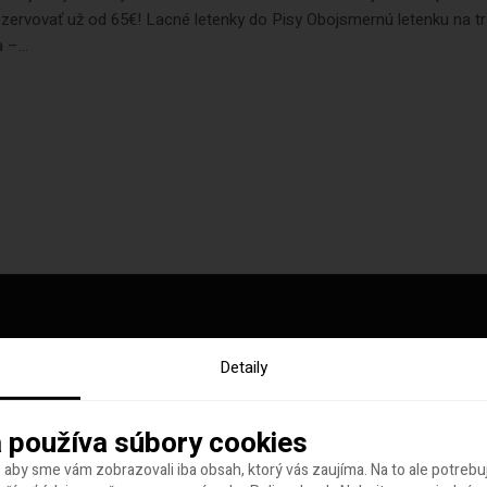
ezervovať už od 65€! Lacné letenky do Pisy Obojsmernú letenku na t
 –...
Detaily
y tohto týždňa
 používa súbory cookies
 aby sme vám zobrazovali iba obsah, ktorý vás zaujíma. Na to ale potreb