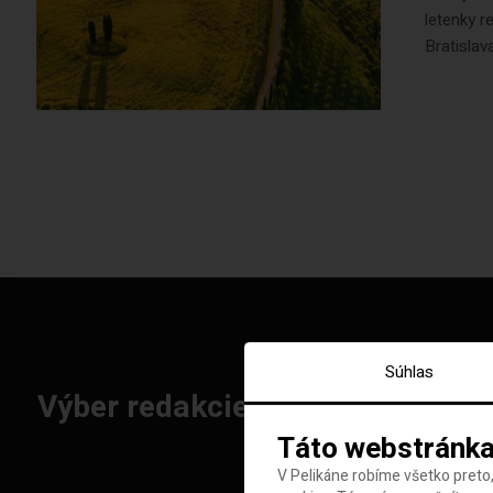
letenky r
Bratislava
Súhlas
Výber redakcie: Najlepšie letenk
Táto webstránka
V Pelikáne robíme všetko preto,