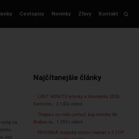
lenky
Cestopisy
Novinky
Zľavy
Kontakt
Najčítanejšie články
d
LAST MINUTE letenky a dovolenky 2026:
Santorini,…
2 142x videní
Thajsko za málo peňazí: kúp letenky Air
Arabia na…
1 351x videní
 vydaj sa
omnoho
NOVINKA: tropický ostrov Hainan s 5 TOP
ne vieš