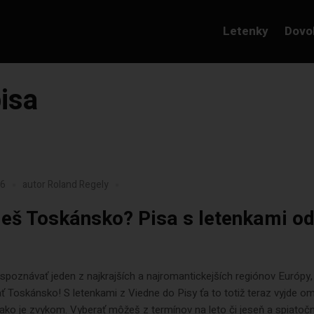
Letenky
Dovo
pisa
26
autor
Roland Regely
ješ Toskánsko? Pisa s letenkami o
spoznávať jeden z najkrajších a najromantickejších regiónov Európy,
 Toskánsko! S letenkami z Viedne do Pisy ťa to totiž teraz vyjde 
 ako je zvykom. Vyberať môžeš z termínov na leto či jeseň a spiatoč