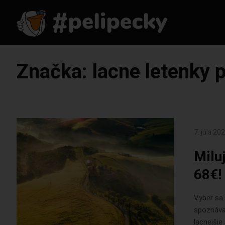
Značka:
lacne letenky 
7. júla 20
Milu
68€!
Vyber sa 
spoznávať
lacnejšie