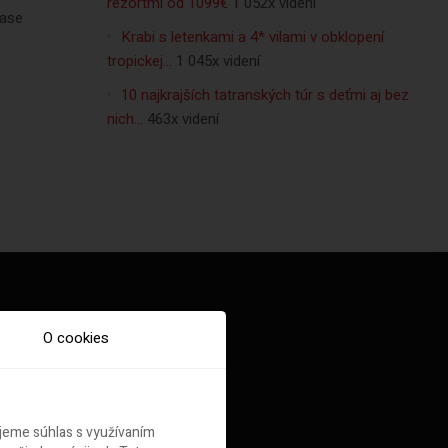
rezortmi od 1099€
1 052x videní
rase
Krabi s letenkami a 4* vilami v obklopení
tropickej…
1 045x videní
10 najkrajších tatranských túr s deťmi aj bez
nich…
463x videní
O cookies
ujeme súhlas s využívaním