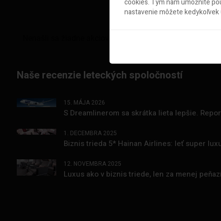
cookies. Tým nám umožníte použ
nastavenie môžete kedykoľvek u
Naše recenzie leteckých spoločností
15. MÁJA 2026
S Dreamlinerom sa skrátka lieta lepšie. Repo
1. DECEMBRA 2025
Biznis trieda 5* Hainan Airlines: leť super l
12. NOVEMBRA 2025
Luxus ako v biznis triede, len za menej peňa