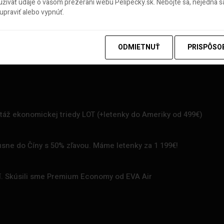
ívať údaje o vašom prezeraní webu Pelipecky.sk. Nebojte sa, nejedná sa
praviť alebo vypnúť.
ODMIETNUŤ
PRISPÔSO
rtáž ekonomickej triedy LOT (+letenky do Ameriky od 499€)
uxusne do Číny s 50% zľavou. Máme letenky za 1 199€!
zí. Skúsili sme Premium Economy od EVA Air