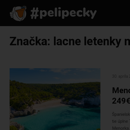
Značka:
lacne letenky
30. apríla
Meno
249€
Španielsk
tie úplne
Menorka. 