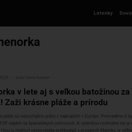
Letenky
Dovo
 menorka
 2024
autor
Hana Hudson
rka v lete aj s veľkou batožinou za
! Zaži krásne pláže a prírodu
e pláže sú nepochybne jedny z najkrajších v Európe. Prezradíme ti t
 TOP nájdeš na španielskych ostrovoch. A výnimkou rozhodne nie je 
Hoci ju niektorí cestovatelia prehliadajú v prospech Malorky, je veľk