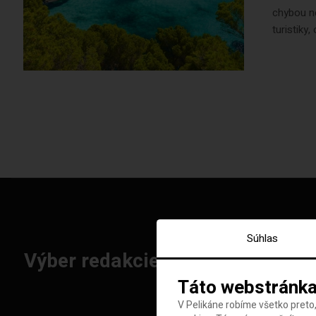
chybou ne
turistiky,
Súhlas
Výber redakcie: Najlepšie letenk
Táto webstránka
V Pelikáne robíme všetko preto,