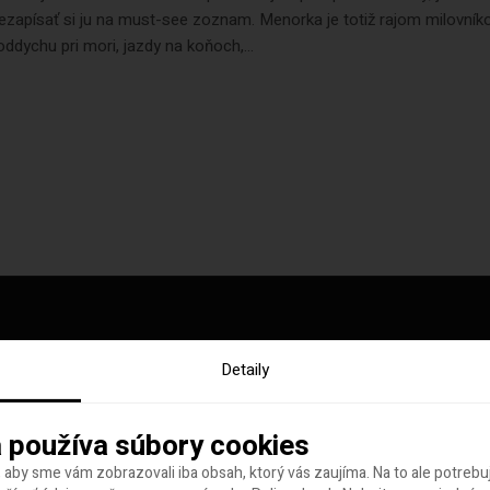
zapísať si ju na must-see zoznam. Menorka je totiž rajom milovník
 oddychu pri mori, jazdy na koňoch,...
Detaily
y tohto týždňa
 používa súbory cookies
 aby sme vám zobrazovali iba obsah, ktorý vás zaujíma. Na to ale potreb