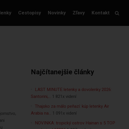
lenky
Cestopisy
Novinky
Zľavy
Kontakt
Najčítanejšie články
LAST MINUTE letenky a dovolenky 2026:
Santorini,…
1 821x videní
Thajsko za málo peňazí: kúp letenky Air
Arabia na…
1 091x videní
ajomstvo,
ani
NOVINKA: tropický ostrov Hainan s 5 TOP
ou