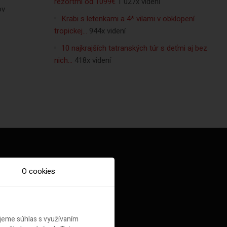
rezortmi od 1099€
1 027x videní
ov
Krabi s letenkami a 4* vilami v obklopení
tropickej…
944x videní
10 najkrajších tatranských túr s deťmi aj bez
nich…
418x videní
O cookies
ujeme súhlas s využívaním