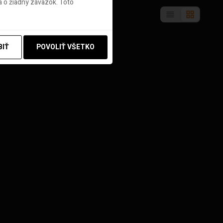
 o žiadny záväzok. Toto
BIŤ
POVOLIŤ VŠETKO