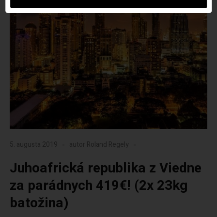
5. augusta 2019
autor
Roland Regely
Juhoafrická republika z Viedne
za parádnych 419€! (2x 23kg
batožina)