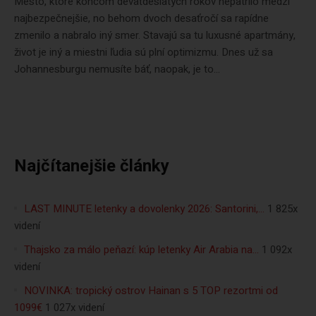
Mesto, ktoré koncom deväťdesiatych rokov nepatrilo medzi
najbezpečnejšie, no behom dvoch desaťročí sa rapídne
zmenilo a nabralo iný smer. Stavajú sa tu luxusné apartmány,
život je iný a miestni ľudia sú plní optimizmu. Dnes už sa
Johannesburgu nemusíte báť, naopak, je to...
Najčítanejšie články
LAST MINUTE letenky a dovolenky 2026: Santorini,…
1 825x
videní
Thajsko za málo peňazí: kúp letenky Air Arabia na…
1 092x
videní
NOVINKA: tropický ostrov Hainan s 5 TOP rezortmi od
1099€
1 027x videní