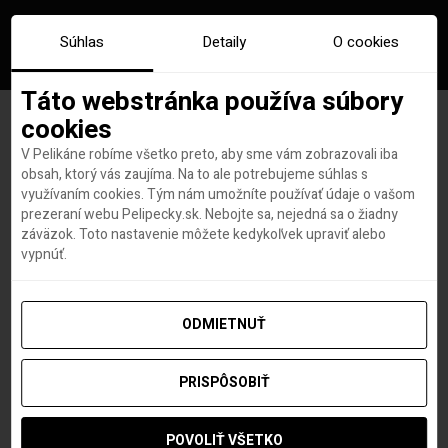
Súhlas
Detaily
O cookies
Táto webstránka používa súbory
cookies
V Pelikáne robíme všetko preto, aby sme vám zobrazovali iba
Značka:
lacne letenky
obsah, ktorý vás zaujíma. Na to ale potrebujeme súhlas s
využívaním cookies. Tým nám umožníte používať údaje o vašom
johannesburg
prezeraní webu Pelipecky.sk. Nebojte sa, nejedná sa o žiadny
záväzok. Toto nastavenie môžete kedykoľvek upraviť alebo
vypnúť.
ODMIETNUŤ
PRISPÔSOBIŤ
POVOLIŤ VŠETKO