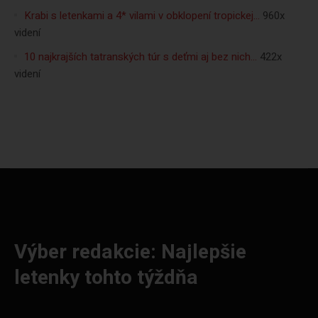
Krabi s letenkami a 4* vilami v obklopení tropickej…
960x
videní
10 najkrajších tatranských túr s deťmi aj bez nich…
422x
videní
Výber redakcie: Najlepšie
letenky tohto týždňa