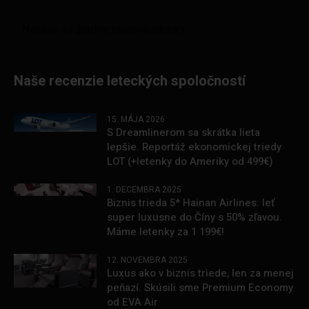
Naše recenzie leteckých spoločností
15. MÁJA 2026
S Dreamlinerom sa skrátka lieta
lepšie. Reportáž ekonomickej triedy
LOT (+letenky do Ameriky od 499€)
1. DECEMBRA 2025
Biznis trieda 5* Hainan Airlines: leť
super luxusne do Číny s 50% zľavou.
Máme letenky za 1 199€!
12. NOVEMBRA 2025
Luxus ako v biznis triede, len za menej
peňazí. Skúsili sme Premium Economy
od EVA Air