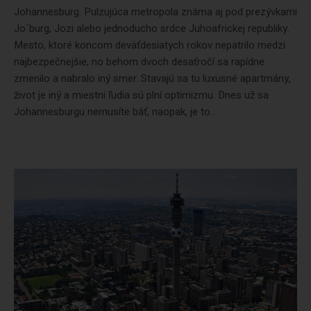
Johannesburg. Pulzujúca metropola známa aj pod prezývkami
Jo´burg, Jozi alebo jednoducho srdce Juhoafrickej republiky.
Mesto, ktoré koncom deväťdesiatych rokov nepatrilo medzi
najbezpečnejšie, no behom dvoch desaťročí sa rapídne
zmenilo a nabralo iný smer. Stavajú sa tu luxusné apartmány,
život je iný a miestni ľudia sú plní optimizmu. Dnes už sa
Johannesburgu nemusíte báť, naopak, je to...