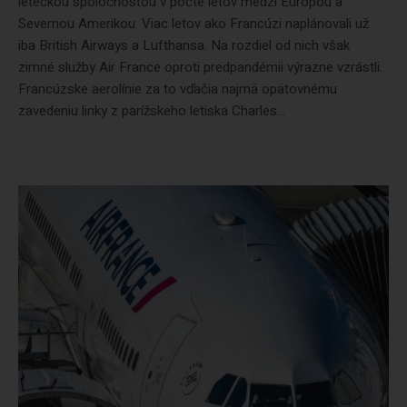
leteckou spoločnosťou v počte letov medzi Európou a
Severnou Amerikou. Viac letov ako Francúzi naplánovali už
iba British Airways a Lufthansa. Na rozdiel od nich však
zimné služby Air France oproti predpandémii výrazne vzrástli.
Francúzske aerolínie za to vďačia najmä opätovnému
zavedeniu linky z parížskeho letiska Charles...