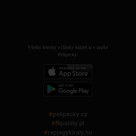
.
Všetky letenky a články nájdeš aj v appke
Pelipecky:
#
pelipecky.cz
#
flipohity.pl
#
repjegykiraly.hu