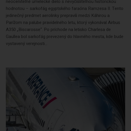
neoceniteľné umelecké dielo s nevyčísliteľnou historickou
hodnotou – sarkofág egyptského faraóna Ramzesa II. Tento
jedinečný predmet aerolinky prepravili medzi Káhirou a
Parížom na palube pravidelného letu, ktorý vykonával Airbus
A350 „Biscarosse“. Po príchode na letisko Charlesa de
Gaullea bol sarkofág prevezený do hlavného mesta, kde bude
vystavený verejnosti...