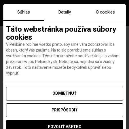
Súhlas
Detaily
O cookies
Táto webstránka používa súbory
cookies
V Pelikáne robíme všetko preto, aby sme vám zobrazovali iba
Značka:
charles de gaulle
obsah, ktorý vás zaujíma. Na to ale potrebujeme súhlas s
využívaním cookies. Tým nám umožníte používať údaje o vašom
prezeraní webu Pelipecky.sk. Nebojte sa, nejedná sa o žiadny
záväzok. Toto nastavenie môžete kedykoľvek upraviť alebo
vypnúť.
ODMIETNUŤ
PRISPÔSOBIŤ
POVOLIŤ VŠETKO