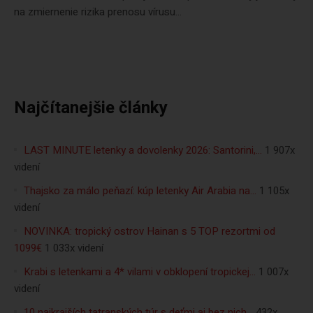
na zmiernenie rizika prenosu vírusu...
Najčítanejšie články
LAST MINUTE letenky a dovolenky 2026: Santorini,…
1 907x
videní
Thajsko za málo peňazí: kúp letenky Air Arabia na…
1 105x
videní
NOVINKA: tropický ostrov Hainan s 5 TOP rezortmi od
1099€
1 033x videní
Krabi s letenkami a 4* vilami v obklopení tropickej…
1 007x
videní
10 najkrajších tatranských túr s deťmi aj bez nich…
432x