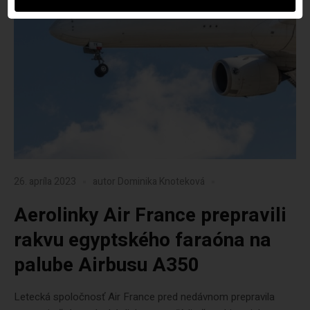
26. apríla 2023
autor
Dominika Knoteková
Aerolinky Air France prepravili
rakvu egyptského faraóna na
palube Airbusu A350
Letecká spoločnosť Air France pred nedávnom prepravila