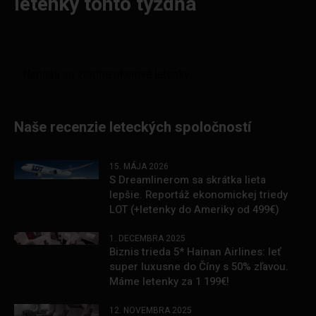
letenky tohto týždňa
Naše recenzie leteckých spoločností
15. MÁJA 2026
S Dreamlinerom sa skrátka lieta
lepšie. Reportáž ekonomickej triedy
LOT (+letenky do Ameriky od 499€)
1. DECEMBRA 2025
Biznis trieda 5* Hainan Airlines: leť
super luxusne do Číny s 50% zľavou.
Máme letenky za 1 199€!
12. NOVEMBRA 2025