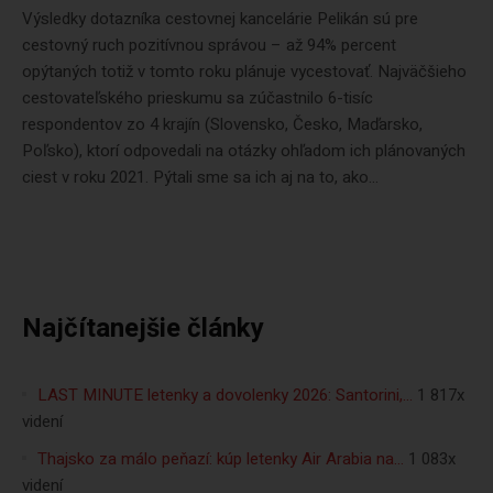
Výsledky dotazníka cestovnej kancelárie Pelikán sú pre
cestovný ruch pozitívnou správou – až 94% percent
opýtaných totiž v tomto roku plánuje vycestovať. Najväčšieho
cestovateľského prieskumu sa zúčastnilo 6-tisíc
respondentov zo 4 krajín (Slovensko, Česko, Maďarsko,
Poľsko), ktorí odpovedali na otázky ohľadom ich plánovaných
ciest v roku 2021. Pýtali sme sa ich aj na to, ako...
Najčítanejšie články
LAST MINUTE letenky a dovolenky 2026: Santorini,…
1 817x
videní
Thajsko za málo peňazí: kúp letenky Air Arabia na…
1 083x
videní