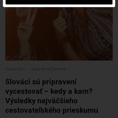
3. júna 2021
autor
Anna Óváryová
Slováci sú pripravení
vycestovať – kedy a kam?
Výsledky najväčšieho
cestovateľského prieskumu