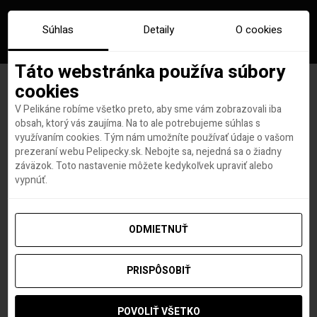
Súhlas
Detaily
O cookies
Táto webstránka používa súbory
cookies
V Pelikáne robíme všetko preto, aby sme vám zobrazovali iba
Značka:
cestovanie po korone
obsah, ktorý vás zaujíma. Na to ale potrebujeme súhlas s
využívaním cookies. Tým nám umožníte používať údaje o vašom
prezeraní webu Pelipecky.sk. Nebojte sa, nejedná sa o žiadny
záväzok. Toto nastavenie môžete kedykoľvek upraviť alebo
vypnúť.
ODMIETNUŤ
PRISPÔSOBIŤ
POVOLIŤ VŠETKO