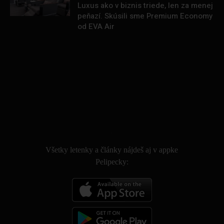
Luxus ako v biznis triede, len za menej
peňazí. Skúsili sme Premium Economy
od EVA Air
.
Všetky letenky a články nájdeš aj v appke
Pelipecky: