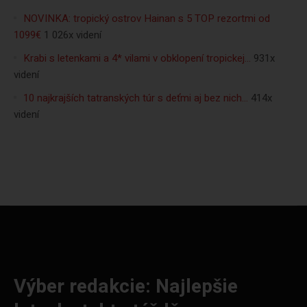
NOVINKA: tropický ostrov Hainan s 5 TOP rezortmi od
1099€
1 026x videní
Krabi s letenkami a 4* vilami v obklopení tropickej…
931x
videní
10 najkrajších tatranských túr s deťmi aj bez nich…
414x
videní
Výber redakcie: Najlepšie