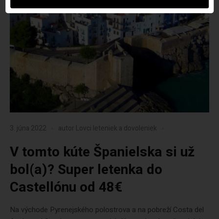
3. júna 2022
autor
Lovci leteniek a dovoleniek
V tomto kúte Španielska si už
bol(a)? Super letenka do
Castellónu od 48€
Na východe Pyrenejského polostrova a na pobreží Costa del