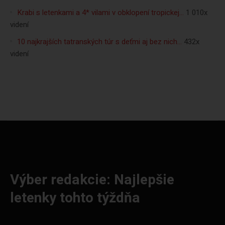
Krabi s letenkami a 4* vilami v obklopení tropickej…
1 010x
videní
10 najkrajších tatranských túr s deťmi aj bez nich…
432x
videní
Výber redakcie: Najlepšie
letenky tohto týždňa