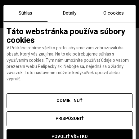
Súhlas
Detaily
O cookies
Táto webstránka používa súbory
cookies
V Pelikáne robíme všetko preto, aby sme vám zobrazovali iba
Značka:
castellon
obsah, ktorý vás zaujíma. Na to ale potrebujeme súhlas s
využívaním cookies. Tým nám umožníte používať údaje o vašom
prezeraní webu Pelipecky.sk. Nebojte sa, nejedná sa o žiadny
záväzok. Toto nastavenie môžete kedykoľvek upraviť alebo
vypnúť.
ODMIETNUŤ
PRISPÔSOBIŤ
POVOLIŤ VŠETKO