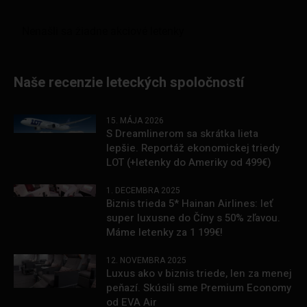
Naše recenzie leteckých spoločností
15. MÁJA 2026
S Dreamlinerom sa skrátka lieta
lepšie. Reportáž ekonomickej triedy
LOT (+letenky do Ameriky od 499€)
1. DECEMBRA 2025
Biznis trieda 5* Hainan Airlines: leť
super luxusne do Číny s 50% zľavou.
Máme letenky za 1 199€!
12. NOVEMBRA 2025
Luxus ako v biznis triede, len za menej
peňazí. Skúsili sme Premium Economy
od EVA Air