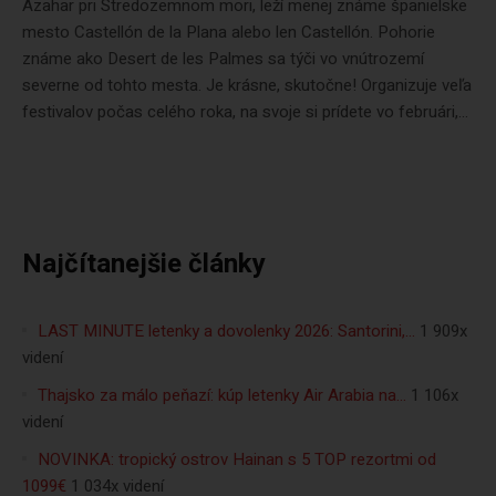
Azahar pri Stredozemnom mori, leží menej známe španielske
mesto Castellón de la Plana alebo len Castellón. Pohorie
známe ako Desert de les Palmes sa týči vo vnútrozemí
severne od tohto mesta. Je krásne, skutočne! Organizuje veľa
festivalov počas celého roka, na svoje si prídete vo februári,...
Najčítanejšie články
LAST MINUTE letenky a dovolenky 2026: Santorini,…
1 909x
videní
Thajsko za málo peňazí: kúp letenky Air Arabia na…
1 106x
videní
NOVINKA: tropický ostrov Hainan s 5 TOP rezortmi od
1099€
1 034x videní