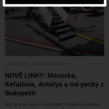
8. januára 2026
autor
Roland Regely
NOVÉ LINKY: Menorka,
Kefalónia, Antalya a iné pecky z
Budapešti
Wizz Air otvorí viacero nových liniek z Budapešti a niektoré z