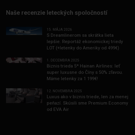
Naše recenzie leteckých spoločností
15. MÁJA 2026
S Dreamlinerom sa skrátka lieta
lepšie. Reportáž ekonomickej triedy
LOT (+letenky do Ameriky od 499€)
1. DECEMBRA 2025
Biznis trieda 5* Hainan Airlines: leť
super luxusne do Číny s 50% zľavou.
Máme letenky za 1 199€!
12. NOVEMBRA 2025
Luxus ako v biznis triede, len za menej
peňazí. Skúsili sme Premium Economy
od EVA Air