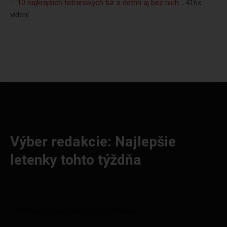
10 najkrajších tatranských túr s deťmi aj bez nich…
416x
videní
Výber redakcie: Najlepšie
letenky tohto týždňa