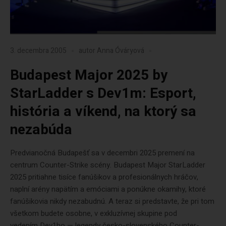
3. decembra 2005
autor
Anna Óváryová
Budapest Major 2025 by
StarLadder s Dev1m: Esport,
história a víkend, na ktorý sa
nezabúda
Predvianočná Budapešť sa v decembri 2025 premení na
centrum Counter-Strike scény. Budapest Major StarLadder
2025 pritiahne tisíce fanúšikov a profesionálnych hráčov,
naplní arény napätím a emóciami a ponúkne okamihy, ktoré
fanúšikovia nikdy nezabudnú. A teraz si predstavte, že pri tom
všetkom budete osobne, v exkluzívnej skupine pod
vedením Dev1ho — legendy česko-slovenského Counter-