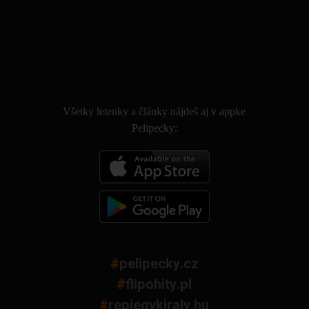
.
Všetky letenky a články nájdeš aj v appke
Pelipecky:
#
pelipecky.cz
#
flipohity.pl
#
repjegykiraly.hu