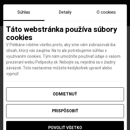
Súhlas
Detaily
O cookies
Táto webstránka používa súbory
cookies
V Pelikáne robíme všetko preto, aby sme vám zobrazovali iba
Značka:
budapešť
obsah, ktorý vás zaujíma. Na to ale potrebujeme súhlas s
využívaním cookies. Tým nám umožníte používať údaje o vašom
prezeraní webu Pelipecky.sk. Nebojte sa, nejedná sa o žiadny
záväzok. Toto nastavenie môžete kedykoľvek upraviť alebo
vypnúť.
ODMIETNUŤ
PRISPÔSOBIŤ
POVOLIŤ VŠETKO