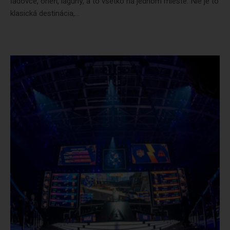
ľadovce, oheň, lagúny, a to všetko na jednom mieste. Nie je to
klasická destinácia,...