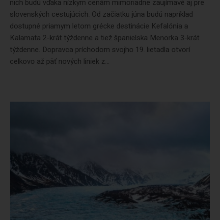
nich budú vďaka nízkym cenám mimoriadne zaujímavé aj pre
slovenských cestujúcich. Od začiatku júna budú napríklad
dostupné priamym letom grécke destinácie Kefalónia a
Kalamata 2-krát týždenne a tiež španielska Menorka 3-krát
týždenne. Dopravca príchodom svojho 19. lietadla otvorí
celkovo až päť nových liniek z...