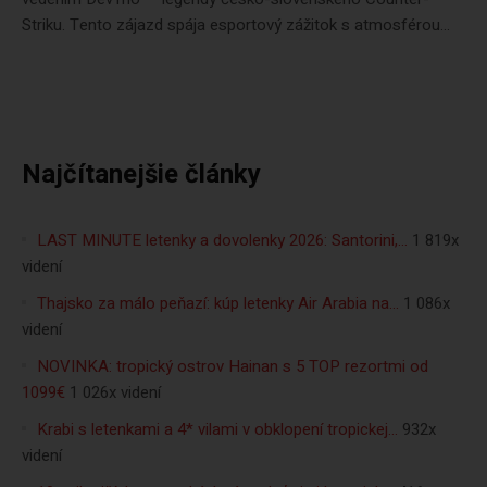
Striku. Tento zájazd spája esportový zážitok s atmosférou...
Najčítanejšie články
LAST MINUTE letenky a dovolenky 2026: Santorini,…
1 819x
videní
Thajsko za málo peňazí: kúp letenky Air Arabia na…
1 086x
videní
NOVINKA: tropický ostrov Hainan s 5 TOP rezortmi od
1099€
1 026x videní
Krabi s letenkami a 4* vilami v obklopení tropickej…
932x
videní