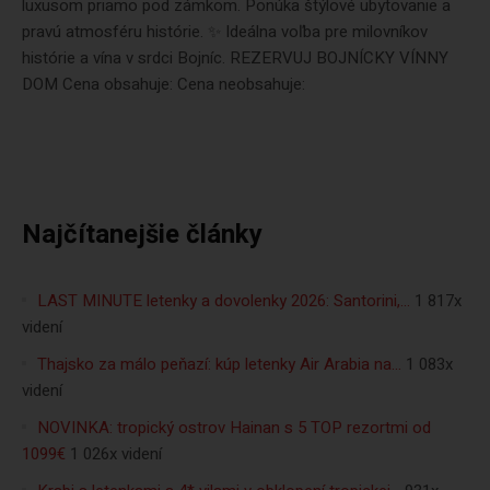
luxusom priamo pod zámkom. Ponúka štýlové ubytovanie a
pravú atmosféru histórie. ✨ Ideálna voľba pre milovníkov
histórie a vína v srdci Bojníc. REZERVUJ BOJNÍCKY VÍNNY
DOM Cena obsahuje: Cena neobsahuje:
Najčítanejšie články
LAST MINUTE letenky a dovolenky 2026: Santorini,…
1 817x
videní
Thajsko za málo peňazí: kúp letenky Air Arabia na…
1 083x
videní
NOVINKA: tropický ostrov Hainan s 5 TOP rezortmi od
1099€
1 026x videní