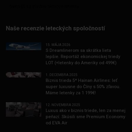
Naše recenzie leteckých spoločností
15. MÁJA 2026
S Dreamlinerom sa skrátka lieta
lepšie. Reportáž ekonomickej triedy
LOT (+letenky do Ameriky od 499€)
1. DECEMBRA 2025
Biznis trieda 5* Hainan Airlines: leť
super luxusne do Číny s 50% zľavou.
Máme letenky za 1 199€!
12. NOVEMBRA 2025
Luxus ako v biznis triede, len za menej
peňazí. Skúsili sme Premium Economy
od EVA Air