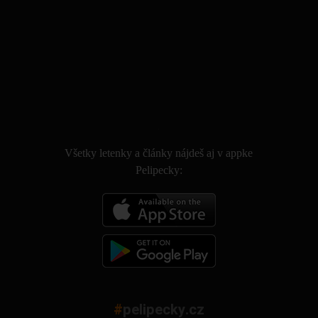
.
Všetky letenky a články nájdeš aj v appke
Pelipecky:
#
pelipecky.cz