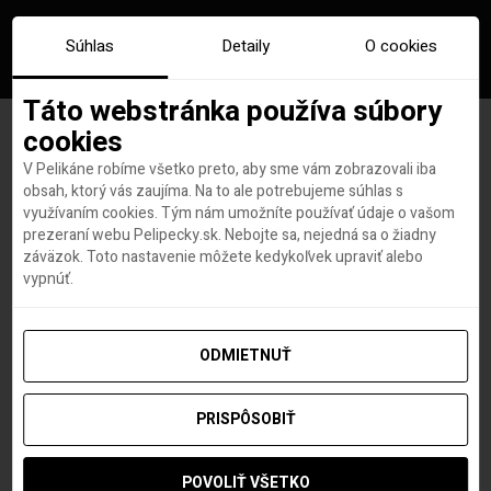
Súhlas
Detaily
O cookies
Táto webstránka používa súbory
cookies
V Pelikáne robíme všetko preto, aby sme vám zobrazovali iba
Značka:
bojnie
obsah, ktorý vás zaujíma. Na to ale potrebujeme súhlas s
využívaním cookies. Tým nám umožníte používať údaje o vašom
prezeraní webu Pelipecky.sk. Nebojte sa, nejedná sa o žiadny
záväzok. Toto nastavenie môžete kedykoľvek upraviť alebo
vypnúť.
ODMIETNUŤ
PRISPÔSOBIŤ
POVOLIŤ VŠETKO