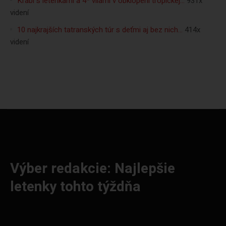
Krabi s letenkami a 4* vilami v obklopení tropickej…
931x
videní
10 najkrajších tatranských túr s deťmi aj bez nich…
414x
videní
Výber redakcie: Najlepšie
letenky tohto týždňa