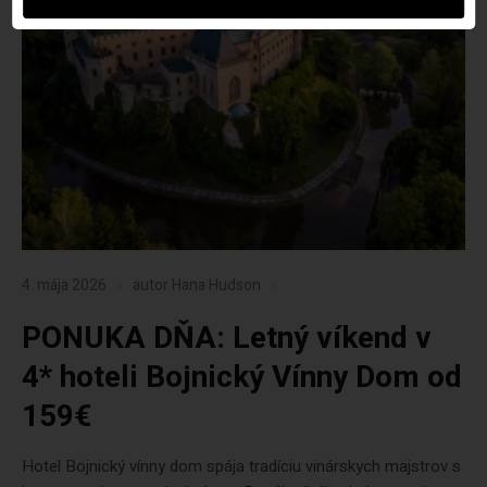
4. mája 2026
autor
Hana Hudson
PONUKA DŇA: Letný víkend v
4* hoteli Bojnický Vínny Dom od
159€
Hotel Bojnický vínny dom spája tradíciu vinárskych majstrov s