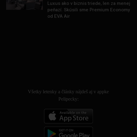
Luxus ako v biznis triede, len za menej
peňazí. Skúsili sme Premium Economy
od EVA Air
.
Všetky letenky a články nájdeš aj v appke
Pelipecky: