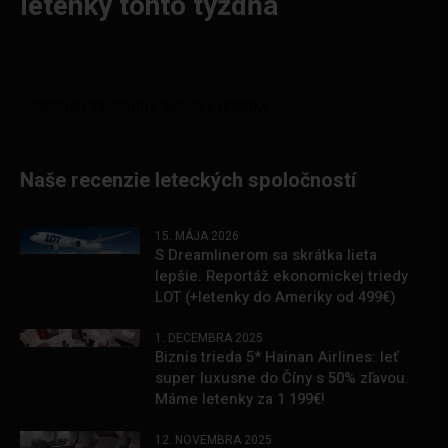
letenky tohto týždňa
Naše recenzie leteckých spoločností
15. MÁJA 2026
S Dreamlinerom sa skrátka lieta
lepšie. Reportáž ekonomickej triedy
LOT (+letenky do Ameriky od 499€)
1. DECEMBRA 2025
Biznis trieda 5* Hainan Airlines: leť
super luxusne do Číny s 50% zľavou.
Máme letenky za 1 199€!
12. NOVEMBRA 2025