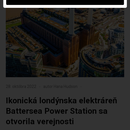
28. októbra 2022
autor
Hana Hudson
Ikonická londýnska elektráreň
Battersea Power Station sa
otvorila verejnosti