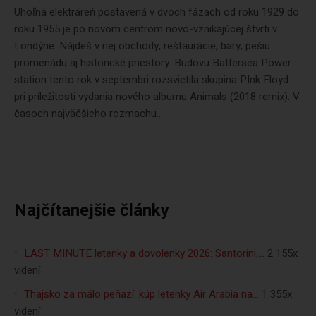
Uhoľná elektráreň postavená v dvoch fázach od roku 1929 do
roku 1955 je po novom centrom novo-vznikajúcej štvrti v
Londýne. Nájdeš v nej obchody, reštaurácie, bary, pešiu
promenádu aj historické priestory. Budovu Battersea Power
station tento rok v septembri rozsvietila skupina PInk Floyd
pri príležitosti vydania nového albumu Animals (2018 remix). V
časoch najväčšieho rozmachu...
Najčítanejšie články
LAST MINUTE letenky a dovolenky 2026: Santorini,…
2 155x
videní
Thajsko za málo peňazí: kúp letenky Air Arabia na…
1 355x
videní