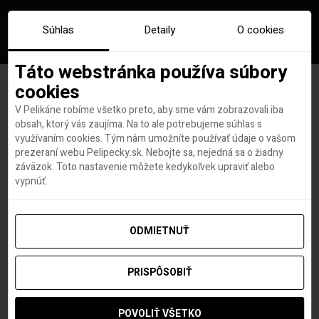
Súhlas
Detaily
O cookies
Táto webstránka používa súbory
cookies
V Pelikáne robíme všetko preto, aby sme vám zobrazovali iba
Značka:
battersea power
obsah, ktorý vás zaujíma. Na to ale potrebujeme súhlas s
využívaním cookies. Tým nám umožníte používať údaje o vašom
station
prezeraní webu Pelipecky.sk. Nebojte sa, nejedná sa o žiadny
záväzok. Toto nastavenie môžete kedykoľvek upraviť alebo
vypnúť.
ODMIETNUŤ
PRISPÔSOBIŤ
POVOLIŤ VŠETKO