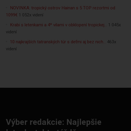
NOVINKA: tropický ostrov Hainan s 5 TOP rezortmi od
1099€
1 052x videní
Krabi s letenkami a 4* vilami v obklopení tropickej…
1 045x
videní
10 najkrajších tatranských túr s deťmi aj bez nich…
463x
videní
Výber redakcie: Najlepšie