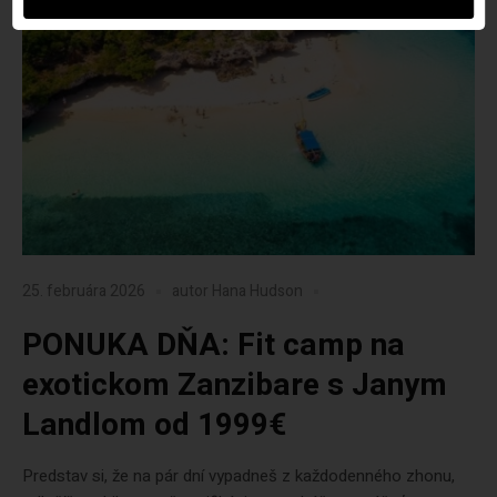
25. februára 2026
autor
Hana Hudson
PONUKA DŇA: Fit camp na
exotickom Zanzibare s Janym
Landlom od 1999€
Predstav si, že na pár dní vypadneš z každodenného zhonu,