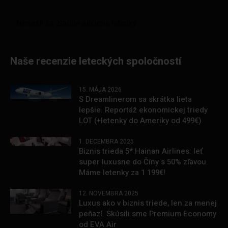
Naše recenzie leteckých spoločností
15. MÁJA 2026
S Dreamlinerom sa skrátka lieta
lepšie. Reportáž ekonomickej triedy
LOT (+letenky do Ameriky od 499€)
1. DECEMBRA 2025
Biznis trieda 5* Hainan Airlines: leť
super luxusne do Číny s 50% zľavou.
Máme letenky za 1 199€!
12. NOVEMBRA 2025
Luxus ako v biznis triede, len za menej
peňazí. Skúsili sme Premium Economy
od EVA Air