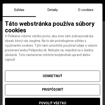
Súhlas
Detaily
O cookies
Táto webstránka používa súbory
cookies
V Pelikáne robíme všetko preto, aby sme vám zobrazovali iba
Značka:
any landl
obsah, ktorý vás zaujíma. Na to ale potrebujeme súhlas s
využívaním cookies. Tým nám umožníte používať údaje o vašom
prezeraní webu Pelipecky.sk. Nebojte sa, nejedná sa o žiadny
záväzok. Toto nastavenie môžete kedykoľvek upraviť alebo
vypnúť.
ODMIETNUŤ
PRISPÔSOBIŤ
POVOLIŤ VŠETKO