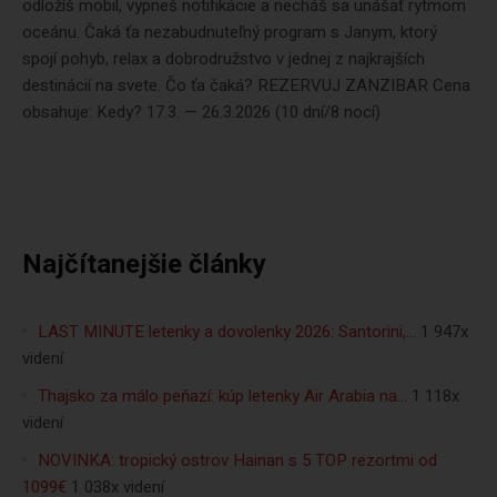
odložíš mobil, vypneš notifikácie a necháš sa unášať rytmom
oceánu. Čaká ťa nezabudnuteľný program s Janym, ktorý
spojí pohyb, relax a dobrodružstvo v jednej z najkrajších
destinácií na svete. Čo ťa čaká? REZERVUJ ZANZIBAR Cena
obsahuje: Kedy? 17.3. — 26.3.2026 (10 dní/8 nocí)
Najčítanejšie články
LAST MINUTE letenky a dovolenky 2026: Santorini,…
1 947x
videní
Thajsko za málo peňazí: kúp letenky Air Arabia na…
1 118x
videní
NOVINKA: tropický ostrov Hainan s 5 TOP rezortmi od
1099€
1 038x videní