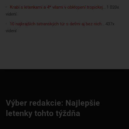
Krabi s letenkami a 4* vilami v obklopení tropickej…
1 020x
videní
10 najkrajších tatranských túr s deťmi aj bez nich…
437x
videní
Výber redakcie: Najlepšie
letenky tohto týždňa