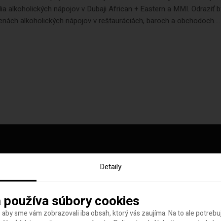
ia alkoholických nápojov v Dubaji African + Eastern a MMI. Odraziť b
enách alkoholických nápojov v reštauráciách, baroch a obchodoch....
Detaily
y tohto týždňa
 používa súbory cookies
 aby sme vám zobrazovali iba obsah, ktorý vás zaujíma. Na to ale potreb