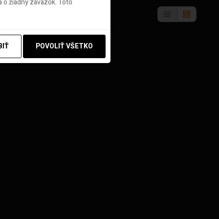
 o žiadny záväzok. Toto
BIŤ
POVOLIŤ VŠETKO