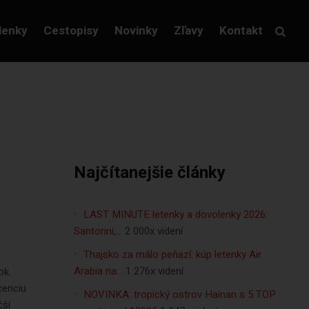
lenky
Cestopisy
Novinky
Zľavy
Kontakt
Najčítanejšie články
LAST MINUTE letenky a dovolenky 2026:
Santorini,…
2 000x videní
Thajsko za málo peňazí: kúp letenky Air
Arabia na…
1 276x videní
ok.
cenciu
NOVINKA: tropický ostrov Hainan s 5 TOP
čší