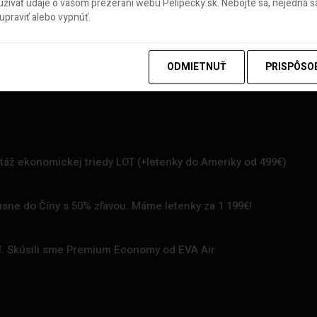
ívať údaje o vašom prezeraní webu Pelipecky.sk. Nebojte sa, nejedná sa
praviť alebo vypnúť.
ODMIETNUŤ
PRISPÔSO
rtáž ekonomickej triedy LOT (+letenky do Ameriky od 499€)
uxusne do Číny s 50% zľavou. Máme letenky za 1 199€!
zí. Skúsili sme Premium Economy od EVA Air