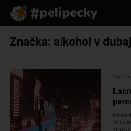
Značka:
alkohol v dubaj
3. január
Lacne
perc
Nariadeni
Okrem zru
na nákup 