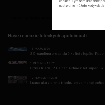
cookies. Tým nám umožníte použ
nastavenie môžete kedykoľvek u
Naše recenzie leteckých spoločností
15. MÁJA 2026
S Dreamlinerom sa skrátka lieta lepšie. Repo
1. DECEMBRA 2025
Biznis trieda 5* Hainan Airlines: leť super l
12. NOVEMBRA 2025
Luxus ako v biznis triede, len za menej peňa