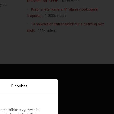
rezortmi od 1099€
1 047x videní
y sa
Krabi s letenkami a 4* vilami v obklopení
tropickej…
1 033x videní
10 najkrajších tatranských túr s deťmi aj bez
nich…
444x videní
O cookies
ujeme súhlas s využívaním