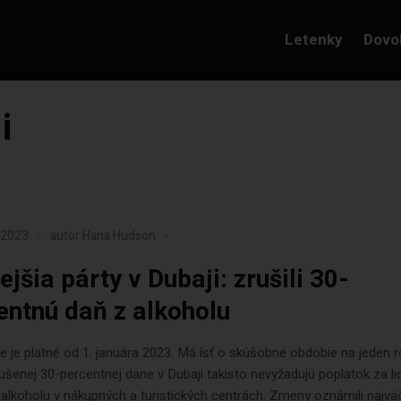
Letenky
Dovo
i
a 2023
autor
Hana Hudson
jšia párty v Dubaji: zrušili 30-
entnú daň z alkoholu
e je platné od 1. januára 2023. Má ísť o skúšobné obdobie na jeden r
šenej 30-percentnej dane v Dubaji takisto nevyžadujú poplatok za li
alkoholu v nákupných a turistických centrách. Zmeny oznámili najvä