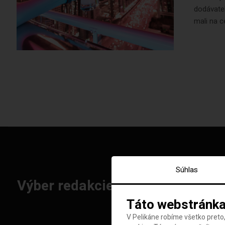
dodávatel
mali na c
Súhlas
Výber redakcie: Najlepšie letenk
Táto webstránka
V Pelikáne robíme všetko preto,