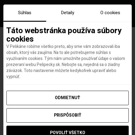
Súhlas
Detaily
O cookies
Táto webstránka používa súbory
cookies
V Pelikáne robíme všetko preto, aby sme vám zobrazovali iba
Značka:
abruzzo
obsah, ktorý vás zaujíma. Na to ale potrebujeme súhlas s
využívaním cookies. Tým nám umožníte používať údaje o vašom
prezeraní webu Pelipecky.sk. Nebojte sa, nejedná sa o žiadny
záväzok. Toto nastavenie môžete kedykoľvek upraviť alebo
vypnúť.
ODMIETNUŤ
PRISPÔSOBIŤ
POVOLIŤ VŠETKO