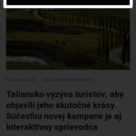
9. augusta 2022
autor
Dominika Knoteková
Taliansko vyzýva turistov, aby
objavili jeho skutočné krásy.
Súčasťou novej kampane je aj
interaktívny sprievodca