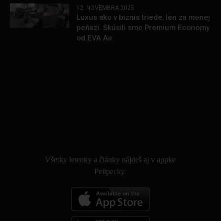
12. NOVEMBRA 2025
Luxus ako v biznis triede, len za menej
peňazí. Skúsili sme Premium Economy
od EVA Air
.
Všetky letenky a články nájdeš aj v appke
Pelipecky: