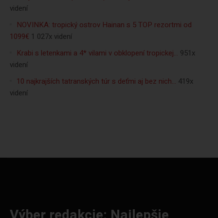
videní
NOVINKA: tropický ostrov Hainan s 5 TOP rezortmi od
1099€
1 027x videní
Krabi s letenkami a 4* vilami v obklopení tropickej…
951x
videní
10 najkrajších tatranských túr s deťmi aj bez nich…
419x
videní
Výber redakcie: Najlepšie