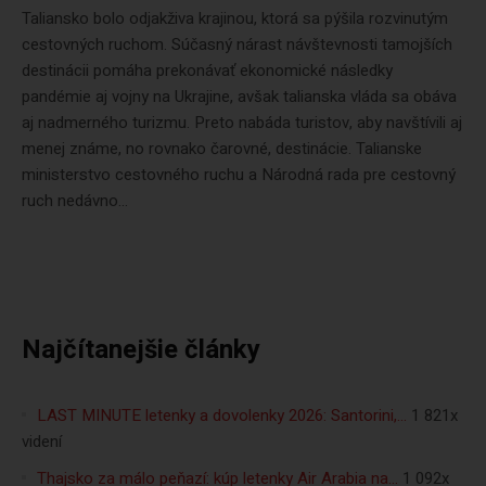
Taliansko bolo odjakživa krajinou, ktorá sa pýšila rozvinutým
cestovných ruchom. Súčasný nárast návštevnosti tamojších
destinácii pomáha prekonávať ekonomické následky
pandémie aj vojny na Ukrajine, avšak talianska vláda sa obáva
aj nadmerného turizmu. Preto nabáda turistov, aby navštívili aj
menej známe, no rovnako čarovné, destinácie. Talianske
ministerstvo cestovného ruchu a Národná rada pre cestovný
ruch nedávno...
Najčítanejšie články
LAST MINUTE letenky a dovolenky 2026: Santorini,…
1 821x
videní
Thajsko za málo peňazí: kúp letenky Air Arabia na…
1 092x