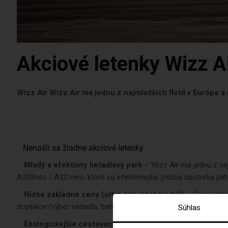
Akciové letenky Wizz A
Wizz Air Wizz Air má jednu z najmladších flotíl v Európe a 
Mladý a efektívny lietadlový park
– Wizz Air má jednu z naj
A320neo / A321neo, ktoré sú efektívnejšie (nižšia spotreba pal
Nízké základné ceny (ultra-low-cost model)
– Ceny leten
doplnkov (výber sedadla, batožina, služby). Platíš len za to, čo
Súhlas
Ekologickejšie cestovanie (v rámci low-cost segmentu