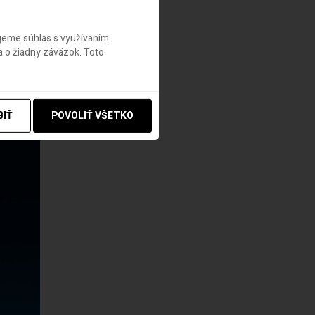
v v
ujeme súhlas s využívaním
lieta
 o žiadny záväzok. Toto
BIŤ
POVOLIŤ VŠETKO