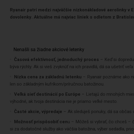
Ryanair patrí medzi najväčšie nízkonákladové aerolinky v E
dovolenky. Aktuálne má najviac liniek s odletom z Bratisla
Časová efektívnosť, jednoduchý proces
– Keď si dopredu 
býva rýchly. Ak si vieš zvyknúť na ich pravidlá, dá sa ušetriť veľ
Nízka cena za základnú letenku
– Ryanair poznáme ako níz
len so základným kufríkom/príručnou batožinou.
Veľká sieť destinácií po Európe
– Lietajú do mnohých miest,
výhodné, ak tvoja destinácia nie je priamo veľké mesto.
Časté akcie, výpredaje
– Ak sleduješ ponuky, dá sa občas 
Možnosť prispôsobiť cen
u – Môžeš si vybrať, čo chceš – či
si za dodatočné služby ako väčšia batožina, výber sedadla, prior