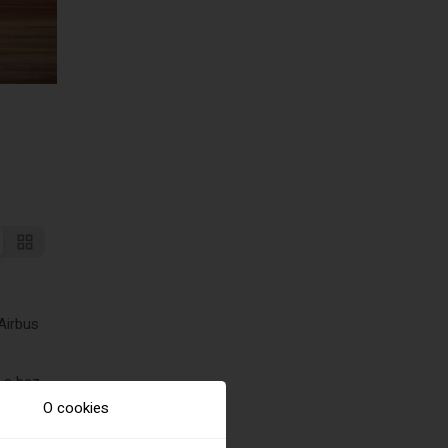
 Airbus
u a bez
O cookies
ne nízku