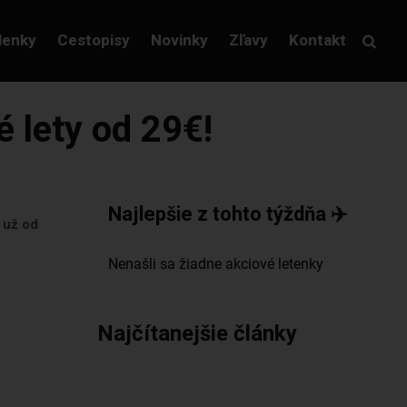
lenky
Cestopisy
Novinky
Zľavy
Kontakt
é lety od 29€!
Najlepšie z tohto týždňa ✈️
 už od
Najčítanejšie články