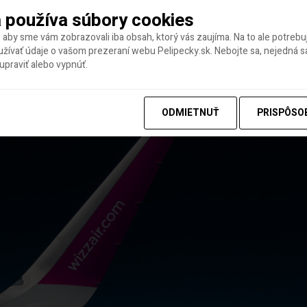
že medzi nízkonákladovými leteckými spoločnosťami patrí medzi lídro
 používa súbory cookies
 aby sme vám zobrazovali iba obsah, ktorý vás zaujíma. Na to ale potreb
rópe
– Ak lietaš z/regiónov strednej a východnej Európy, Wizz často 
ívať údaje o vašom prezeraní webu Pelipecky.sk. Nebojte sa, nejedná sa
praviť alebo vypnúť.
enej. To môže skrátiť dobu cesty a znížiť nutnosť prestupovania.
ODMIETNUŤ
PRISPÔSO