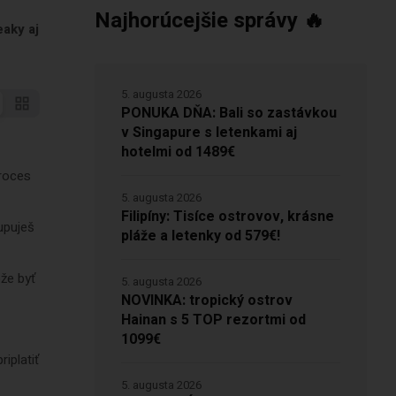
Najhorúcejšie správy 🔥
eaky aj
5. augusta 2026
PONUKA DŇA: Bali so zastávkou
v Singapure s letenkami aj
hotelmi od 1489€
proces
5. augusta 2026
Filipíny: Tisíce ostrovov, krásne
upuješ
pláže a letenky od 579€!
ôže byť
5. augusta 2026
NOVINKA: tropický ostrov
Hainan s 5 TOP rezortmi od
1099€
iplatiť
5. augusta 2026