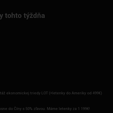
y tohto týždňa
rtáž ekonomickej triedy LOT (+letenky do Ameriky od 499€)
uxusne do Číny s 50% zľavou. Máme letenky za 1 199€!