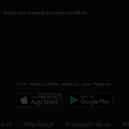
zí. Skúsili sme Premium Economy od EVA Air
.
Všetky letenky a články nájdeš aj v appke Pelipecky:
ky.cz
#
flipohity.pl
#
repjegykiraly.hu
#
f