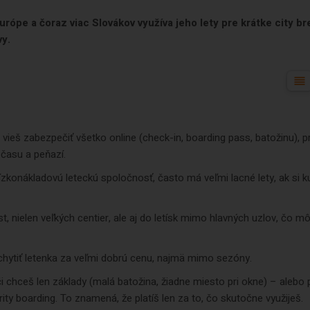
urópe a čoraz viac Slovákov využíva jeho lety pre krátke city br
vy.
vieš zabezpečiť všetko online (check-in, boarding pass, batožinu), 
a času a peňazí.
konákladovú leteckú spoločnosť, často má veľmi lacné lety, ak si k
 nielen veľkých centier, ale aj do letísk mimo hlavných uzlov, čo m
chytiť letenka za veľmi dobrú cenu, najmä mimo sezóny.
 chceš len základy (malá batožina, žiadne miesto pri okne) – alebo pr
ity boarding. To znamená, že platíš len za to, čo skutočne využiješ.