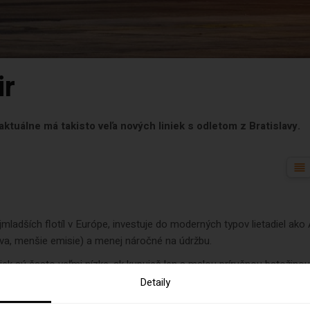
ir
aktuálne má takisto veľa nových liniek s odletom z Bratislavy.
mladších flotíl v Európe, investuje do moderných typov lietadiel ako
iva, menšie emisie) a menej náročné na údržbu.
iek sú často veľmi nízke, ak kupuješ len s malou príručnou batožino
 skutočne chceš a čo využiješ.
Detaily
)
– Vďaka novým lietadlám a efektívnej prevádzke má Wizz Air relatív