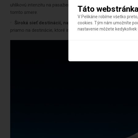
uhlíkovú intenzitu na pasažiera. Súťažné ocenenia potvrdzujú, 
Táto webstránka
tomto smere.
V Pelikáne robíme všetko preto,
Široká sieť destinácií, najmä vo východnej a strednej Eu
cookies. Tým nám umožníte použ
nastavenie môžete kedykoľvek u
priamo na destinácie, ktoré iní leteckí dopravcovia pokrývajú m