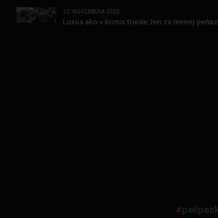
12. NOVEMBRA 2025
Luxus ako v biznis triede, len za menej peňa
#
pelipec