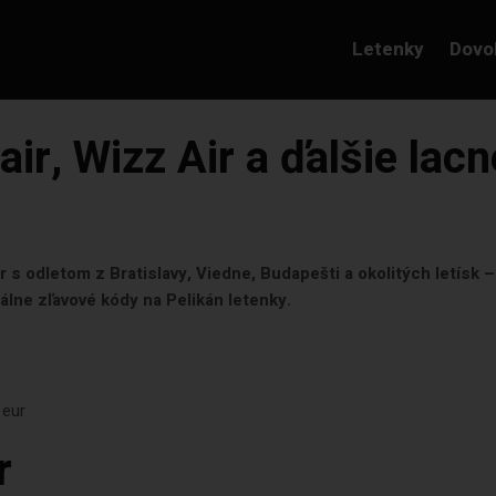
Letenky
Dovo
ir, Wizz Air a ďalšie lacn
 s odletom z Bratislavy, Viedne, Budapešti a okolitých letísk –
álne zľavové kódy na Pelikán letenky.
 eur
r